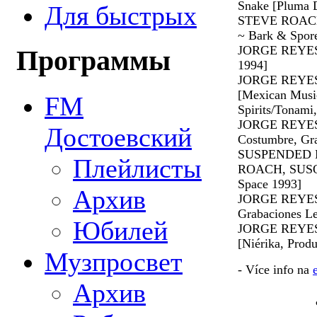
Snake [Pluma D
Для быстрых
STEVE ROACH 
~ Bark & Spor
JORGE REYES -
Программы
1994]
JORGE REYES -
[Mexican Music
FM
Spirits/Tonam
JORGE REYES -
Достоевский
Costumbre, Gra
SUSPENDED 
Плейлисты
ROACH, SUSO S
Space 1993]
Архив
JORGE REYES -
Grabaciones L
Юбилей
JORGE REYES -
[Niérika, Prod
Музпросвет
- Více info na
Архив