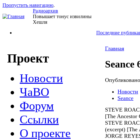
Пропустить навигацию
.
Радиоархив
Повышает тонус извилины
Хешля
Последние публика
Главная
Проект
Seance 
Новости
Опубликован
ЧаВО
Новости
Seance
Форум
STEVE ROACH 
Ссылки
[The Ancestor C
STEVE ROACH
(excerpt) [The 
О проекте
JORGE REYES 