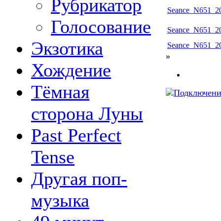
Рубрикатор
Seance_N651_20
Голосование
Seance_N651_20
Экзотика
Seance_N651_20
»
Хождение
Тёмная
сторона Луны
Past Perfect
Tense
Другая поп-
музыка