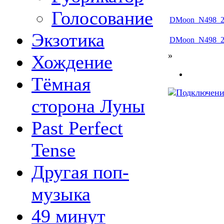
Голосование
DMoon_N498_20
Экзотика
DMoon_N498_20
»
Хождение
Тёмная
сторона Луны
Past Perfect
Tense
Другая поп-
музыка
49 минут