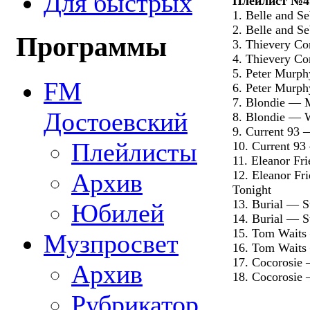
Для быстрых
Плейлист №4
1. Belle and S
2. Belle and S
Программы
3. Thievery Co
4. Thievery Co
5. Peter Murp
FM
6. Peter Murph
7. Blondie — 
Достоевский
8. Blondie — 
9. Current 93 
Плейлисты
10. Current 93
11. Eleanor Fr
Архив
12. Eleanor Fr
Tonight
13. Burial — S
Юбилей
14. Burial — S
15. Tom Waits 
Музпросвет
16. Tom Waits
17. Cocorosie
Архив
18. Cocorosie
Рубрикатор