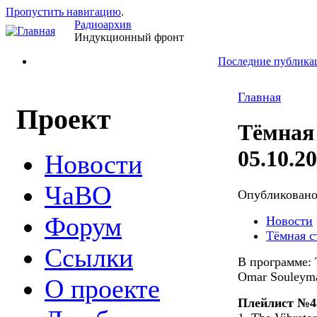
Пропустить навигацию
.
Радиоархив
Индукционный фронт
Последние публика
Главная
Проект
Тёмная
05.10.2
Новости
ЧаВО
Опубликован
Форум
Новости
Тёмная с
Ссылки
В программе: T
Omar Souleyma
О проекте
Плейлист №4