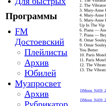
Для быстрых
1. The Vibrato
2. The Vibrato
3. Mary-Anne 
Программы
4. Mary-Anne 
5. Mary-Anne 
Up In The Vip
FM
6. Piana — Anc
7. Piana — Be
Достоевский
8. Omar Soule
9. Omar Soule
Плейлисты
You Better
10. Paris Mote
Архив
11. Paris Mote
12. The Vibra
13. The Vibrat
Юбилей
Музпросвет
DMoon_N459_20
Архив
DMoon_N459_20
Рубрикатор