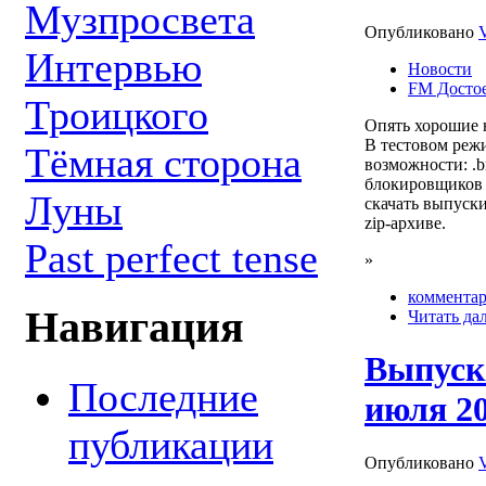
Музпросвета
Опубликовано
Интервью
Новости
FM Досто
Троицкого
Опять хорошие 
В тестовом реж
Тёмная сторона
возможности: .b
блокировщиков 
Луны
скачать выпуск
zip-архиве.
Past perfect tense
»
комментар
Навигация
Читать да
Выпуск
Последние
июля 20
публикации
Опубликовано