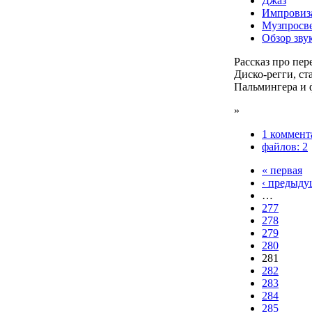
Джаз
Импровиз
Музпросв
Обзор зву
Рассказ про пер
Диско-регги, с
Пальмингера и 
»
1 коммент
файлов: 2
« первая
‹ предыду
…
277
278
279
280
281
282
283
284
285