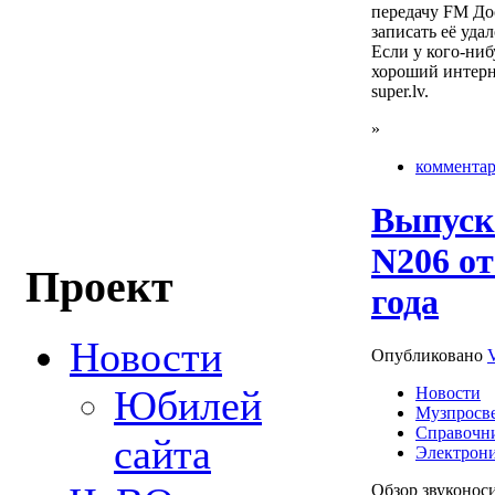
передачу FM До
записать её уда
Если у кого-ниб
хороший интерне
super.lv.
»
комментар
Выпуск
N206 от
Проект
года
Новости
Опубликовано
Юбилей
Новости
Музпросв
Справочни
сайта
Электрон
Обзор звуконоси