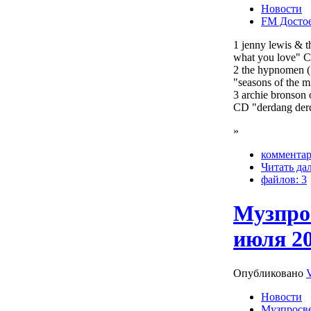
Новости
FM Досто
1 jenny lewis & t
what you love" CD
2 the hypnomen (f
"seasons of the m
3 archie bronson o
CD "derdang der
»
комментар
Читать да
файлов: 3
Музпрос
июля 20
Опубликовано
Новости
Музпросв