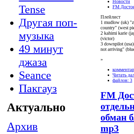
Новости
Tense
FM Досто
Плейлист
Другая поп-
1 mudlow (uk) "
country" (west pi
музыка
2 kahimi karie (j
(victor)
3 downpilot (usa
49 минут
not arriving" (blu
джаза
»
комментар
Seance
Читать да
файлов: 3
Пакгауз
FM Дос
отдель
Актуально
обман 
Архив
mp3