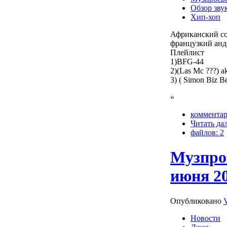
Обзор зву
Хип-хоп
Африканский со
французкий анд
Плейлист
1)BFG-44
2)(Las Mc ???) a
3) ( Simon Biz B
»
комментар
Читать да
файлов: 2
Музпрос
июня 20
Опубликовано
Новости