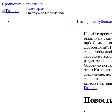
Пропустить навигацию
.
Радиоархив
На службе меломанов
Последние публика
На сайте проек
различных ради
mp3. Самые изв
Достоевский". 
того, чтобы лю
судорожно вспо
радио, чтобы п
Особенно актуал
через Интернет 
соединение, по
трансляцию в р
качестве без за
Главная
Новост