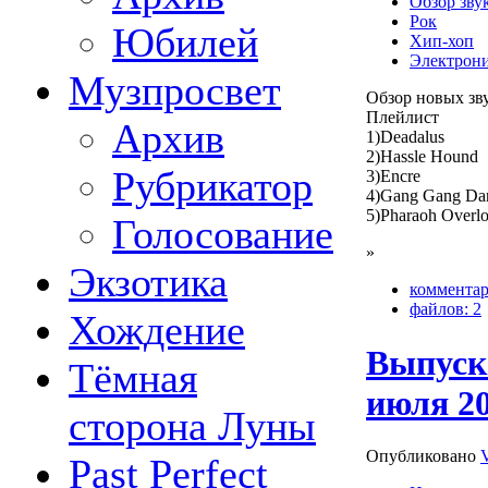
Обзор зву
Рок
Юбилей
Хип-хоп
Электрон
Музпросвет
Обзор новых зв
Плейлист
Архив
1)Deadalus
2)Hassle Hound
Рубрикатор
3)Encre
4)Gang Gang Da
5)Pharaoh Overlo
Голосование
»
Экзотика
комментар
файлов: 2
Хождение
Выпуск
Тёмная
июля 20
сторона Луны
Опубликовано
Past Perfect