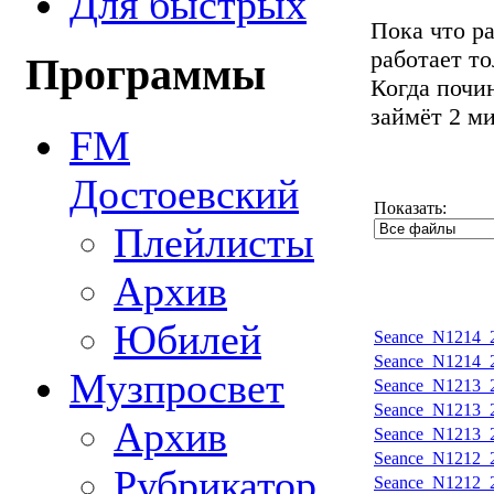
Для быстрых
Пока что р
работает т
Программы
Когда почин
займёт 2 м
FM
Достоевский
Показать:
Плейлисты
Архив
Юбилей
Seance_N1214_2
Seance_N1214_2
Музпросвет
Seance_N1213_2
Seance_N1213_2
Архив
Seance_N1213_2
Seance_N1212_2
Рубрикатор
Seance_N1212_2