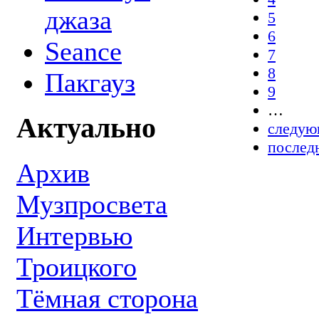
джаза
5
6
Seance
7
8
Пакгауз
9
…
Актуально
следую
послед
Архив
Музпросвета
Интервью
Троицкого
Тёмная сторона