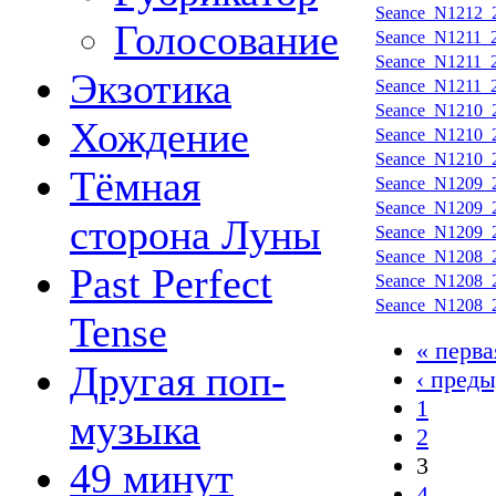
Seance_N1212_2
Голосование
Seance_N1211_2
Seance_N1211_2
Экзотика
Seance_N1211_2
Seance_N1210_2
Хождение
Seance_N1210_2
Seance_N1210_2
Тёмная
Seance_N1209_2
Seance_N1209_2
сторона Луны
Seance_N1209_2
Seance_N1208_2
Past Perfect
Seance_N1208_2
Seance_N1208_2
Tense
« перва
Другая поп-
‹ пред
1
музыка
2
3
49 минут
4