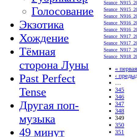
Seance_N915_20
Голосование
Seance_N915_20
Seance_N916_20
Экзотика
Seance_N916_20
Seance_N916_20
Хождение
Seance_N917_20
Seance_N917_20
Тёмная
Seance_N917_20
Seance_N918_20
сторона Луны
« первая
Past Perfect
‹ преды
…
Tense
345
346
Другая поп-
347
348
музыка
349
350
49 минут
351