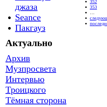
352
джаза
353
…
Seance
следующ
последн
Пакгауз
Актуально
Архив
Музпросвета
Интервью
Троицкого
Тёмная сторона