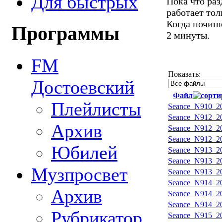
Для быстрых
Пока что ра
работает тол
Когда починю
Программы
2 минуты.
FM
Показать:
Достоевский
Файл
Плейлисты
Seance_N910_20
Seance_N912_20
Архив
Seance_N912_20
Seance_N912_20
Юбилей
Seance_N913_20
Seance_N913_20
Музпросвет
Seance_N913_20
Seance_N914_20
Архив
Seance_N914_20
Seance_N914_20
Рубрикатор
Seance_N915_20