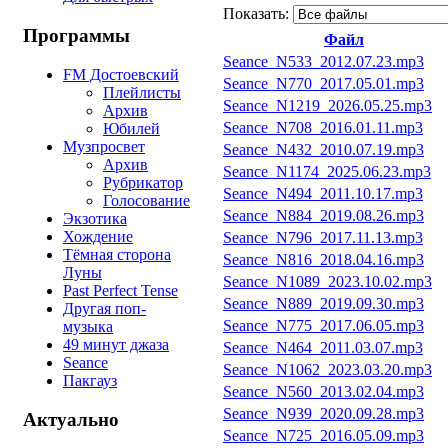
Показать:
Программы
Файл
Seance_N533_2012.07.23.mp3
FM Достоевский
Seance_N770_2017.05.01.mp3
Плейлисты
Seance_N1219_2026.05.25.mp3
Архив
Seance_N708_2016.01.11.mp3
Юбилей
Музпросвет
Seance_N432_2010.07.19.mp3
Архив
Seance_N1174_2025.06.23.mp3
Рубрикатор
Seance_N494_2011.10.17.mp3
Голосование
Seance_N884_2019.08.26.mp3
Экзотика
Хождение
Seance_N796_2017.11.13.mp3
Тёмная сторона
Seance_N816_2018.04.16.mp3
Луны
Seance_N1089_2023.10.02.mp3
Past Perfect Tense
Seance_N889_2019.09.30.mp3
Другая поп-
Seance_N775_2017.06.05.mp3
музыка
49 минут джаза
Seance_N464_2011.03.07.mp3
Seance
Seance_N1062_2023.03.20.mp3
Пакгауз
Seance_N560_2013.02.04.mp3
Seance_N939_2020.09.28.mp3
Актуально
Seance_N725_2016.05.09.mp3