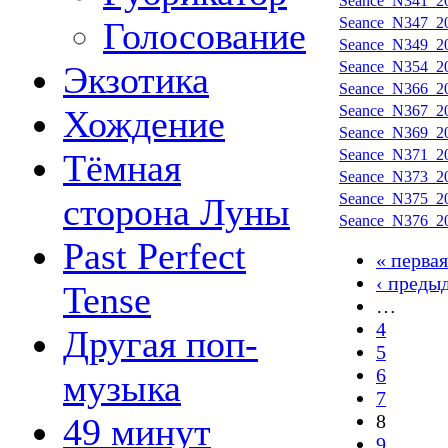
Seance_N341_20
Seance_N347_20
Голосование
Seance_N349_20
Seance_N354_20
Экзотика
Seance_N366_20
Seance_N367_20
Хождение
Seance_N369_20
Seance_N371_20
Тёмная
Seance_N373_20
Seance_N375_20
сторона Луны
Seance_N376_20
Past Perfect
« первая
‹ преды
Tense
…
4
Другая поп-
5
6
музыка
7
8
49 минут
9