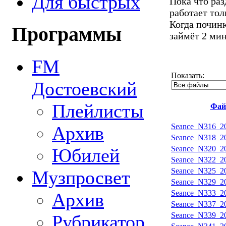
Для быстрых
Пока что ра
работает тол
Когда починю
Программы
займёт 2 ми
FM
Показать:
Достоевский
Плейлисты
Фай
Seance_N316_20
Архив
Seance_N318_20
Seance_N320_20
Юбилей
Seance_N322_20
Seance_N325_20
Музпросвет
Seance_N329_20
Seance_N333_20
Архив
Seance_N337_20
Seance_N339_20
Рубрикатор