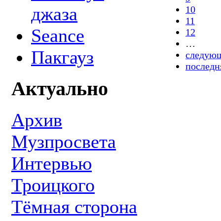
джаза
10
11
Seance
12
…
Пакгауз
следующ
последн
Актуально
Архив
Музпросвета
Интервью
Троицкого
Тёмная сторона