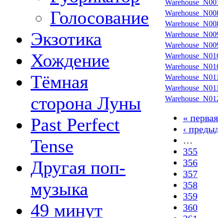
Warehouse_N00
Голосование
Warehouse_N00
Warehouse_N00
Экзотика
Warehouse_N00
Warehouse_N00
Хождение
Warehouse_N01
Warehouse_N01
Тёмная
Warehouse_N01
Warehouse_N01
сторона Луны
Warehouse_N01
« первая
Past Perfect
‹ преды
…
Tense
355
Другая поп-
356
357
музыка
358
359
49 минут
360