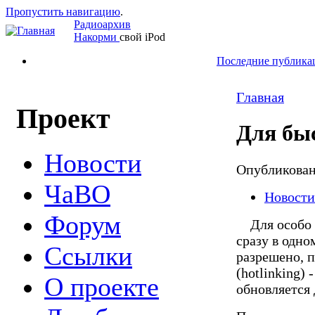
Пропустить навигацию
.
Радиоархив
Накорми
свой iPod
Последние публика
Главная
Проект
Для бы
Новости
Опубликова
ЧаВО
Новости
Форум
Для особо н
сразу в одно
Ссылки
разрешено, 
(hotlinking)
О проекте
обновляется д