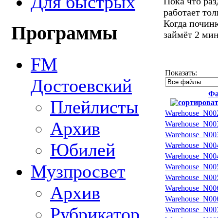
Для быстрых
Пока что ра
работает тол
Когда починю
Программы
займёт 2 ми
FM
Показать:
Достоевский
Фа
Плейлисты
Warehouse_N00
Архив
Warehouse_N00
Warehouse_N00
Юбилей
Warehouse_N00
Warehouse_N00
Музпросвет
Warehouse_N00
Warehouse_N00
Архив
Warehouse_N00
Warehouse_N00
Рубрикатор
Warehouse_N00