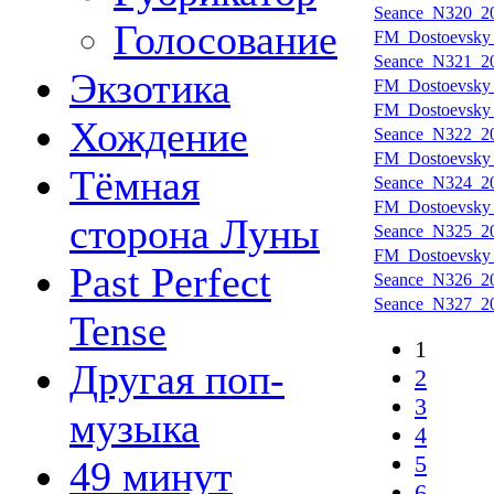
Seance_N320_20
Голосование
FM_Dostoevsky_
Seance_N321_20
Экзотика
FM_Dostoevsky_
FM_Dostoevsky_
Хождение
Seance_N322_20
FM_Dostoevsky_
Тёмная
Seance_N324_20
FM_Dostoevsky_
сторона Луны
Seance_N325_20
FM_Dostoevsky_
Past Perfect
Seance_N326_20
Seance_N327_20
Tense
1
Другая поп-
2
3
музыка
4
5
49 минут
6