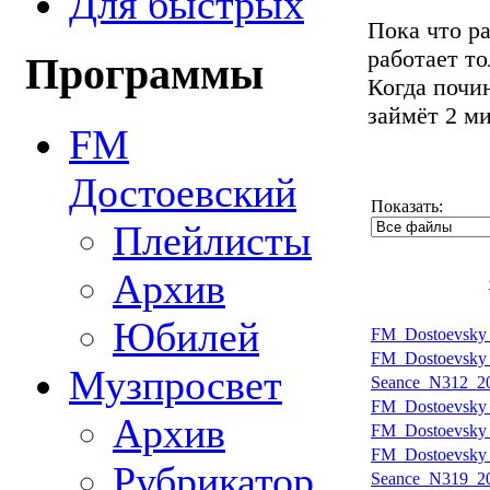
Для быстрых
Пока что р
работает т
Программы
Когда почин
займёт 2 м
FM
Достоевский
Показать:
Плейлисты
Архив
Юбилей
FM_Dostoevsky_
FM_Dostoevsky_
Музпросвет
Seance_N312_20
FM_Dostoevsky_
Архив
FM_Dostoevsky_
FM_Dostoevsky_
Рубрикатор
Seance_N319_20