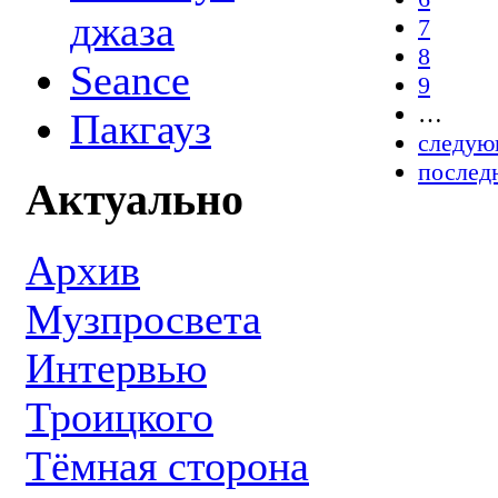
джаза
7
8
Seance
9
…
Пакгауз
следую
послед
Актуально
Архив
Музпросвета
Интервью
Троицкого
Тёмная сторона