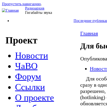
Пропустить навигацию
.
Радиоархив
Гигабайты звука
Последние публика
Главная
Проект
Для бы
Новости
Опубликов
ЧаВО
Новост
Форум
Для особо 
сразу в одн
Ссылки
разрешено,
О проекте
(hotlinking
обновляется