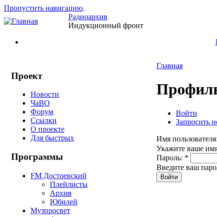
Пропустить навигацию
.
Радиоархив
Индукционный фронт
Главная
Проект
Профиль
Новости
ЧаВО
Форум
Войти
Ссылки
Запросить н
О проекте
Для быстрых
Имя пользователя
Укажите ваше имя
Программы
Пароль:
*
Введите ваш паро
FM Достоевский
Плейлисты
Архив
Юбилей
Музпросвет