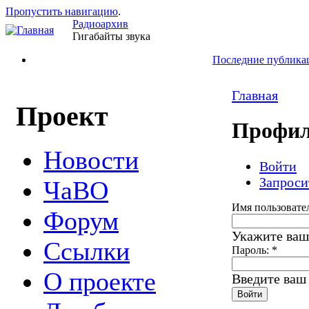
Пропустить навигацию
.
Радиоархив
Гигабайты звука
Последние публика
Главная
Проект
Профил
Новости
Войти
Запроси
ЧаВО
Имя пользовате
Форум
Укажите ваш
Ссылки
Пароль:
*
О проекте
Введите ваш 