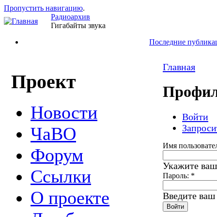
Пропустить навигацию
.
Радиоархив
Гигабайты звука
Последние публика
Главная
Проект
Профил
Новости
Войти
Запроси
ЧаВО
Имя пользовате
Форум
Укажите ваш
Ссылки
Пароль:
*
О проекте
Введите ваш 