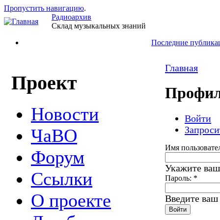
Пропустить навигацию
.
Радиоархив
Склад музыкальных знаний
Последние публика
Главная
Проект
Профил
Новости
Войти
Запроси
ЧаВО
Имя пользовате
Форум
Укажите ваш
Ссылки
Пароль:
*
О проекте
Введите ваш 