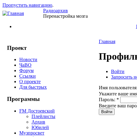
Пропустить навигацию
.
Радиоархив
Перенастройка мозга
Главная
Проект
Профиль
Новости
ЧаВО
Форум
Войти
Ссылки
Запросить н
О проекте
Для быстрых
Имя пользователя
Укажите ваше имя
Программы
Пароль:
*
Введите ваш паро
FM Достоевский
Плейлисты
Архив
Юбилей
Музпросвет