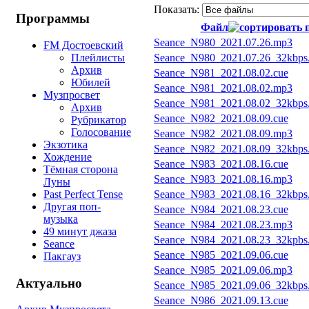
Показать:
Программы
Файл
Seance_N980_2021.07.26.mp3
FM Достоевский
Плейлисты
Seance_N980_2021.07.26_32kbps
Архив
Seance_N981_2021.08.02.cue
Юбилей
Seance_N981_2021.08.02.mp3
Музпросвет
Seance_N981_2021.08.02_32kbps
Архив
Seance_N982_2021.08.09.cue
Рубрикатор
Голосование
Seance_N982_2021.08.09.mp3
Экзотика
Seance_N982_2021.08.09_32kbps
Хождение
Seance_N983_2021.08.16.cue
Тёмная сторона
Seance_N983_2021.08.16.mp3
Луны
Past Perfect Tense
Seance_N983_2021.08.16_32kbps
Другая поп-
Seance_N984_2021.08.23.cue
музыка
Seance_N984_2021.08.23.mp3
49 минут джаза
Seance_N984_2021.08.23_32kpbs
Seance
Seance_N985_2021.09.06.cue
Пакгауз
Seance_N985_2021.09.06.mp3
Актуально
Seance_N985_2021.09.06_32kbps
Seance_N986_2021.09.13.cue