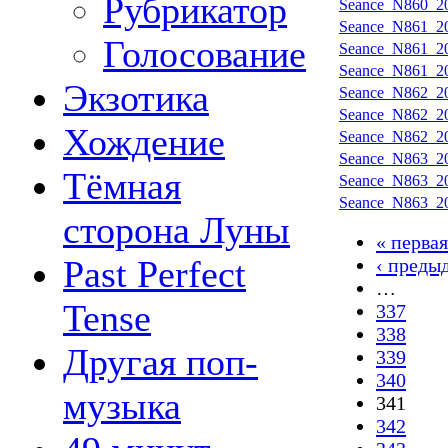
Рубрикатор
Seance_N860_20
Seance_N861_20
Голосование
Seance_N861_20
Seance_N861_20
Экзотика
Seance_N862_20
Seance_N862_20
Хождение
Seance_N862_20
Seance_N863_20
Тёмная
Seance_N863_20
Seance_N863_20
сторона Луны
« первая
Past Perfect
‹ преды
…
Tense
337
338
Другая поп-
339
340
музыка
341
342