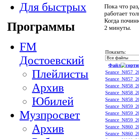
Для быстрых
Пока что ра
работает тол
Когда починю
Программы
2 минуты.
FM
Показать:
Достоевский
Файл
Плейлисты
Seance_N857_20
Seance_N857_20
Архив
Seance_N858_20
Seance_N858_20
Юбилей
Seance_N858_20
Seance_N859_20
Музпросвет
Seance_N859_20
Seance_N859_20
Архив
Seance_N860_20
Seance_N860_20