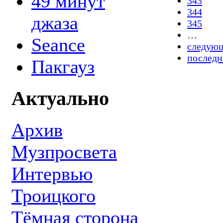
49 минут
343
344
джаза
345
…
Seance
следующ
последн
Пакгауз
Актуально
Архив
Музпросвета
Интервью
Троицкого
Тёмная сторона