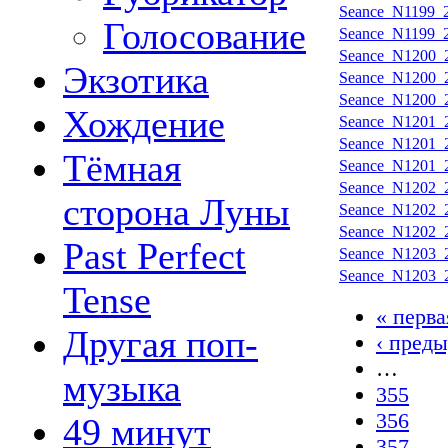
Seance_N1199_2
Голосование
Seance_N1199_2
Seance_N1200_2
Экзотика
Seance_N1200_2
Seance_N1200_2
Хождение
Seance_N1201_2
Seance_N1201_2
Тёмная
Seance_N1201_2
Seance_N1202_2
сторона Луны
Seance_N1202_2
Seance_N1202_2
Past Perfect
Seance_N1203_2
Seance_N1203_2
Tense
« перва
Другая поп-
‹ пред
…
музыка
355
356
49 минут
357