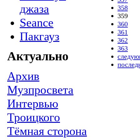
джаза
358
359
Seance
360
361
Пакгауз
362
363
Актуально
следую
послед
Архив
Музпросвета
Интервью
Троицкого
Тёмная сторона