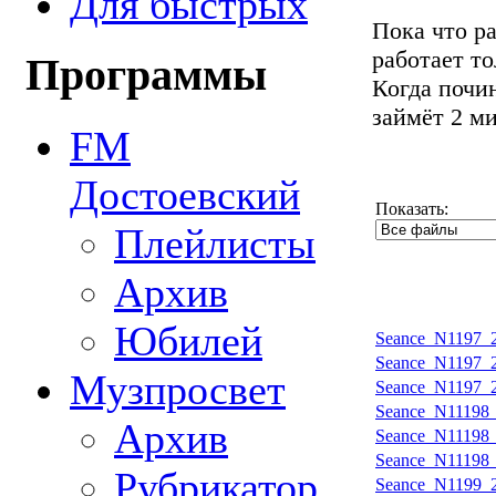
Для быстрых
Пока что р
работает т
Программы
Когда почин
займёт 2 м
FM
Достоевский
Показать:
Плейлисты
Архив
Юбилей
Seance_N1197_2
Seance_N1197_2
Музпросвет
Seance_N1197_2
Seance_N11198_
Архив
Seance_N11198_
Seance_N11198_
Рубрикатор
Seance_N1199_2