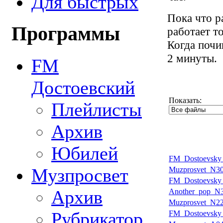
Для быстрых
Пока что р
Программы
работает т
Когда почи
2 минуты.
FM
Достоевский
Показать:
Плейлисты
Архив
Юбилей
FM_Dostoevsky
Музпросвет
Muzprosvet_N30
FM_Dostoevsky
Архив
Another_pop_N3
Muzprosvet_N22
Рубрикатор
FM_Dostoevsky