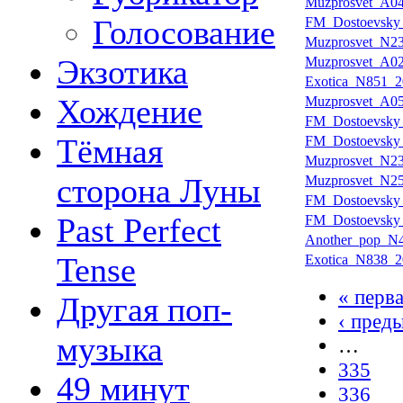
Muzprosvet_A04
Голосование
FM_Dostoevsky
Muzprosvet_N23
Экзотика
Muzprosvet_A02
Exotica_N851_2
Хождение
Muzprosvet_A05
FM_Dostoevsky
Тёмная
FM_Dostoevsky
Muzprosvet_N23
сторона Луны
Muzprosvet_N25
FM_Dostoevsky
Past Perfect
FM_Dostoevsky
Another_pop_N4
Tense
Exotica_N838_2
« перв
Другая поп-
‹ пред
музыка
…
335
49 минут
336