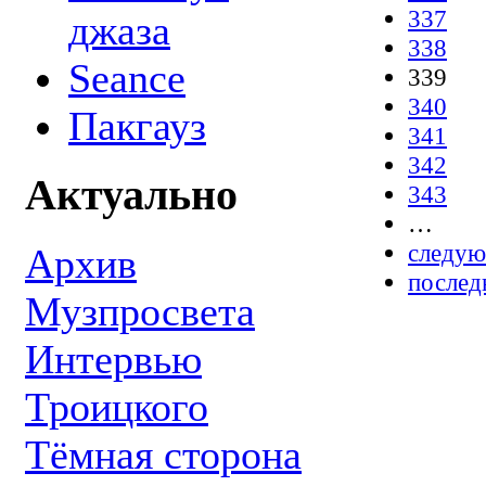
337
джаза
338
Seance
339
340
Пакгауз
341
342
Актуально
343
…
следую
Архив
послед
Музпросвета
Интервью
Троицкого
Тёмная сторона