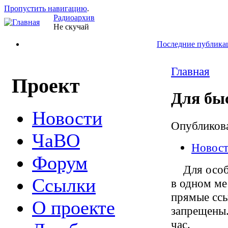
Пропустить навигацию
.
Радиоархив
Не скучай
Последние публика
Главная
Проект
Для бы
Новости
Опубликов
ЧаВО
Новос
Форум
Для особо 
Ссылки
в одном ме
прямые ссы
О проекте
запрещены.
час.