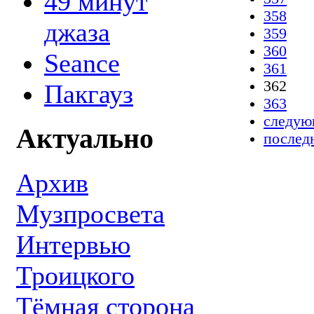
49 минут
358
джаза
359
360
Seance
361
362
Пакгауз
363
следую
Актуально
послед
Архив
Музпросвета
Интервью
Троицкого
Тёмная сторона