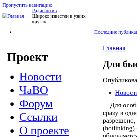
Пропустить навигацию
.
Радиоархив
Широко известен в узких
кругах
Последние публика
Главная
Проект
Для бы
Новости
Опубликов
ЧаВО
Новост
Форум
Для особо 
сразу в одн
Ссылки
разрешено,
О проекте
(hotlinking
обновляется