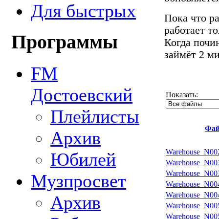
Для быстрых
Пока что р
работает т
Программы
Когда почин
займёт 2 м
FM
Достоевский
Показать:
Плейлисты
Фа
Архив
Warehouse_N00
Юбилей
Warehouse_N00
Warehouse_N00
Музпросвет
Warehouse_N00
Warehouse_N00
Архив
Warehouse_N00
Warehouse_N00