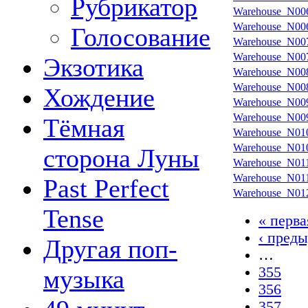
Рубрикатор
Warehouse_N00
Warehouse_N00
Голосование
Warehouse_N00
Warehouse_N00
Экзотика
Warehouse_N00
Warehouse_N00
Хождение
Warehouse_N00
Warehouse_N00
Тёмная
Warehouse_N01
Warehouse_N01
сторона Луны
Warehouse_N01
Warehouse_N01
Past Perfect
Warehouse_N01
Tense
« перва
‹ пред
Другая поп-
…
355
музыка
356
357