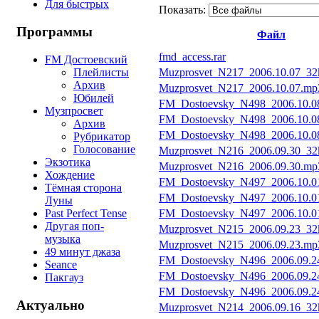
Для быстрых
Показать:
Программы
Файл
fmd_access.rar
FM Достоевский
Плейлисты
Muzprosvet_N217_2006.10.07_32
Архив
Muzprosvet_N217_2006.10.07.mp
Юбилей
FM_Dostoevsky_N498_2006.10.08
Музпросвет
FM_Dostoevsky_N498_2006.10.0
Архив
FM_Dostoevsky_N498_2006.10.0
Рубрикатор
Голосование
Muzprosvet_N216_2006.09.30_32
Экзотика
Muzprosvet_N216_2006.09.30.mp
Хождение
FM_Dostoevsky_N497_2006.10.01
Тёмная сторона
FM_Dostoevsky_N497_2006.10.0
Луны
Past Perfect Tense
FM_Dostoevsky_N497_2006.10.0
Другая поп-
Muzprosvet_N215_2006.09.23_32
музыка
Muzprosvet_N215_2006.09.23.mp
49 минут джаза
FM_Dostoevsky_N496_2006.09.24
Seance
FM_Dostoevsky_N496_2006.09.2
Пакгауз
FM_Dostoevsky_N496_2006.09.2
Актуально
Muzprosvet_N214_2006.09.16_32