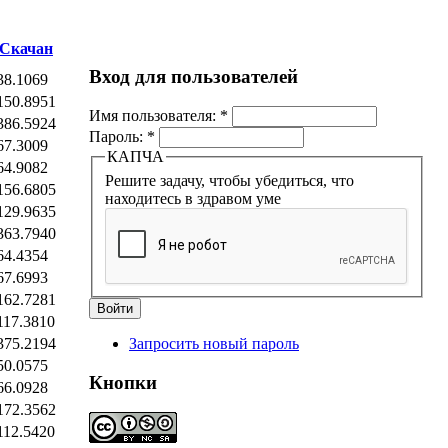
Скачан
Вход для пользователей
38.1069
150.8951
Имя пользователя:
*
386.5924
Пароль:
*
67.3009
КАПЧА
64.9082
Решите задачу, чтобы убедиться, что
156.6805
находитесь в здравом уме
129.9635
363.7940
64.4354
67.6993
162.7281
117.3810
375.2194
Запросить новый пароль
50.0575
Кнопки
66.0928
172.3562
112.5420