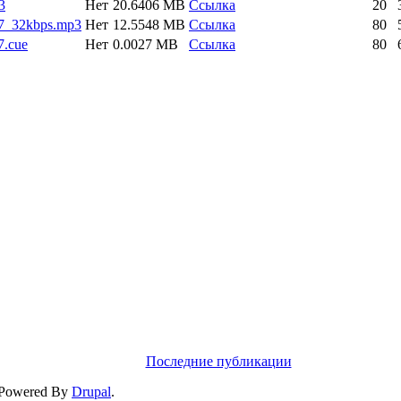
3
Нет
20.6406 MB
Ссылка
20
7_32kbps.mp3
Нет
12.5548 MB
Ссылка
80
.cue
Нет
0.0027 MB
Ссылка
80
Последние публикации
 Powered By
Drupal
.