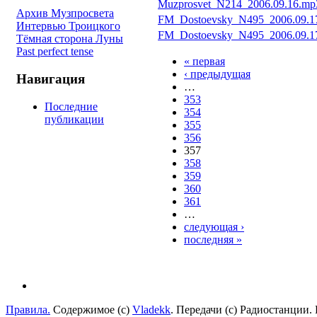
Muzprosvet_N214_2006.09.16.mp
Архив Музпросвета
FM_Dostoevsky_N495_2006.09.1
Интервью Троицкого
FM_Dostoevsky_N495_2006.09.17
Тёмная сторона Луны
Past perfect tense
« первая
‹ предыдущая
Навигация
…
353
Последние
354
публикации
355
356
357
358
359
360
361
…
следующая ›
последняя »
Правила.
Содержимое (с)
Vladekk
. Передачи (с) Радиостанции.