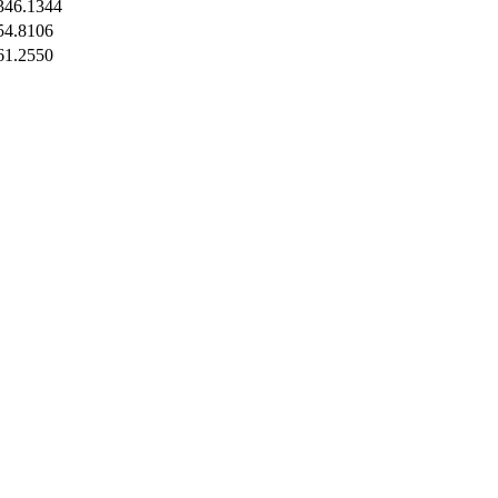
346.1344
54.8106
61.2550