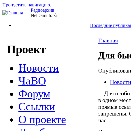
Пропустить навигацию
.
Радиоархив
Neticami forši
Последние публика
Главная
Проект
Для бы
Новости
Опубликова
ЧаВО
Новост
Форум
Для особо н
в одном мест
Ссылки
прямые ссылк
запрещены. С
О проекте
час.