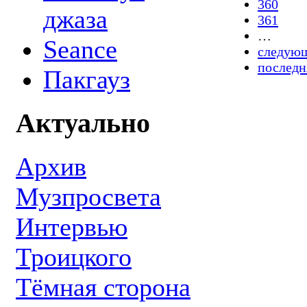
360
джаза
361
…
Seance
следующ
последн
Пакгауз
Актуально
Архив
Музпросвета
Интервью
Троицкого
Тёмная сторона