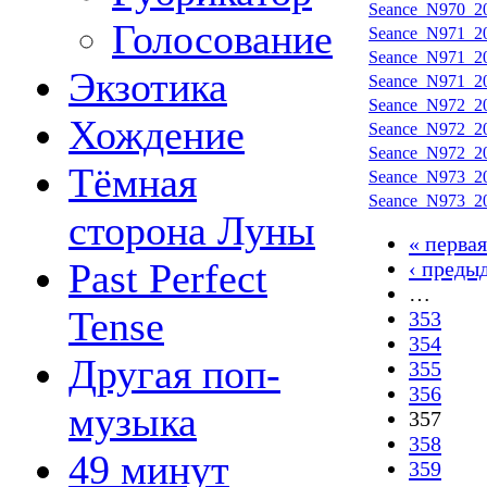
Seance_N970_20
Голосование
Seance_N971_20
Seance_N971_20
Экзотика
Seance_N971_20
Seance_N972_20
Хождение
Seance_N972_20
Seance_N972_20
Тёмная
Seance_N973_20
Seance_N973_20
сторона Луны
« первая
Past Perfect
‹ преды
…
Tense
353
354
Другая поп-
355
356
музыка
357
358
49 минут
359