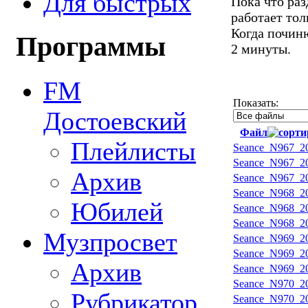
Для быстрых
Пока что ра
работает тол
Когда починю
Программы
2 минуты.
FM
Показать:
Достоевский
Файл
Плейлисты
Seance_N967_20
Seance_N967_20
Архив
Seance_N967_20
Seance_N968_20
Юбилей
Seance_N968_20
Seance_N968_20
Музпросвет
Seance_N969_20
Seance_N969_20
Архив
Seance_N969_20
Seance_N970_20
Рубрикатор
Seance_N970_20