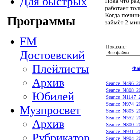
Для быстрых
Пока что ра
работает тол
Когда починю
Программы
займёт 2 ми
FM
Показать:
Достоевский
Плейлисты
Фа
Архив
Seance_N496_20
Seance_N808_20
Юбилей
Seance_N1147_2
Seance_N974_20
Музпросвет
Seance_N805_20
Seance_N552_20
Архив
Seance_N800_20
Seance_N931_20
Рубрикатор
Seance_N904_20