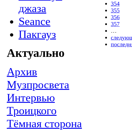
354
джаза
355
356
Seance
357
…
Пакгауз
следующ
последн
Актуально
Архив
Музпросвета
Интервью
Троицкого
Тёмная сторона