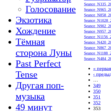
Seance_N335_20
Голосование
Seance_N965_20
Seance_N858_20
Экзотика
Seance_N1028_2
Seance_N902_20
Хождение
Seance_N957_20
Seance_N1156_2
Тёмная
Seance_N420_20
Seance_N867_20
сторона Луны
Seance_N1188_2
Seance_N484_20
Past Perfect
« первая
Tense
‹ преды
…
Другая поп-
349
350
музыка
351
352
49 минут
353