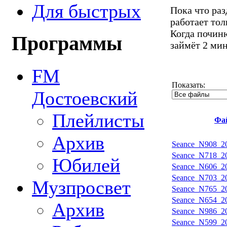
Для быстрых
Пока что ра
работает тол
Когда починю
Программы
займёт 2 ми
FM
Показать:
Достоевский
Плейлисты
Фа
Архив
Seance_N908_20
Seance_N718_20
Юбилей
Seance_N606_20
Seance_N703_20
Музпросвет
Seance_N765_20
Seance_N654_20
Архив
Seance_N986_20
Seance_N599_20