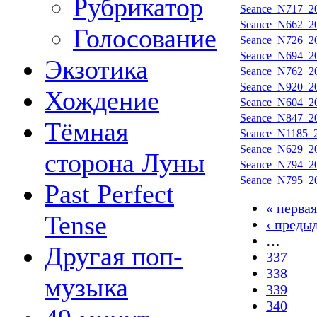
Рубрикатор
Seance_N717_20
Seance_N662_20
Голосование
Seance_N726_20
Seance_N694_20
Экзотика
Seance_N762_20
Seance_N920_20
Хождение
Seance_N604_20
Seance_N847_20
Тёмная
Seance_N1185_2
Seance_N629_20
сторона Луны
Seance_N794_20
Seance_N795_20
Past Perfect
« первая
Tense
‹ преды
…
Другая поп-
337
338
музыка
339
340