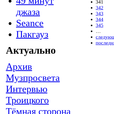
49 минут
341
342
джаза
343
344
Seance
345
…
Пакгауз
следующ
последн
Актуально
Архив
Музпросвета
Интервью
Троицкого
Тёмная сторона