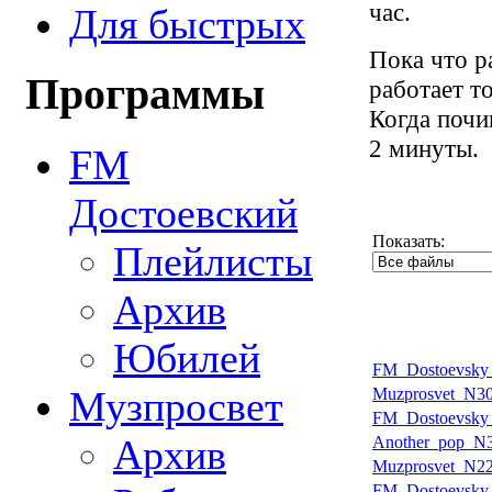
час.
Для быстрых
Пока что р
Программы
работает т
Когда почи
2 минуты.
FM
Достоевский
Показать:
Плейлисты
Архив
Юбилей
FM_Dostoevsky
Музпросвет
Muzprosvet_N30
FM_Dostoevsky
Архив
Another_pop_N3
Muzprosvet_N22
FM_Dostoevsky