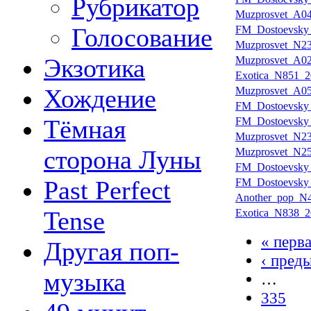
Рубрикатор
Muzprosvet_A04
Голосование
FM_Dostoevsky
Muzprosvet_N23
Экзотика
Muzprosvet_A02
Exotica_N851_2
Хождение
Muzprosvet_A05
FM_Dostoevsky
Тёмная
FM_Dostoevsky
Muzprosvet_N23
сторона Луны
Muzprosvet_N25
FM_Dostoevsky
Past Perfect
FM_Dostoevsky
Another_pop_N4
Tense
Exotica_N838_2
« перв
Другая поп-
‹ пред
музыка
…
335