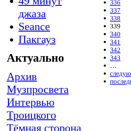
49 минут
336
337
джаза
338
Seance
339
340
Пакгауз
341
342
Актуально
343
…
следую
Архив
послед
Музпросвета
Интервью
Троицкого
Тёмная сторона